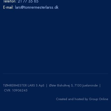
​Telefon:
21 77 35 65
E-mail:
lars@tomrermesterlarss.dk
TØMRERMESTER LARS S ApS | Øster Bisholtvej 5, 7130 Juelsminde |
CVR​: 10906245
Created and hosted by Group Online